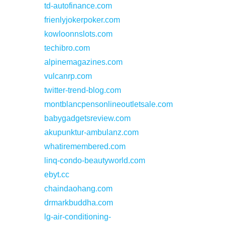
td-autofinance.com
frienlyjokerpoker.com
kowloonnslots.com
techibro.com
alpinemagazines.com
vulcanrp.com
twitter-trend-blog.com
montblancpensonlineoutletsale.com
babygadgetsreview.com
akupunktur-ambulanz.com
whatiremembered.com
linq-condo-beautyworld.com
ebyt.cc
chaindaohang.com
drmarkbuddha.com
lg-air-conditioning-