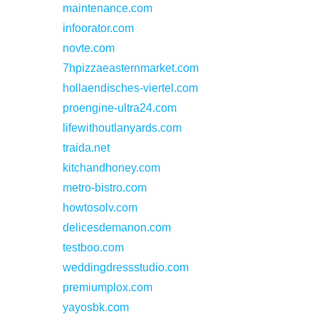
maintenance.com
infoorator.com
novte.com
7hpizzaeasternmarket.com
hollaendisches-viertel.com
proengine-ultra24.com
lifewithoutlanyards.com
traida.net
kitchandhoney.com
metro-bistro.com
howtosolv.com
delicesdemanon.com
testboo.com
weddingdressstudio.com
premiumplox.com
yayosbk.com