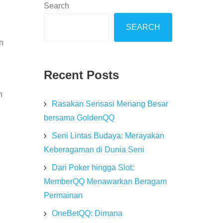
Search
SEARCH
n
Recent Posts
n
Rasakan Sensasi Menang Besar
bersama GoldenQQ
Seni Lintas Budaya: Merayakan
Keberagaman di Dunia Seni
Dari Poker hingga Slot:
MemberQQ Menawarkan Beragam
Permainan
OneBetQQ: Dimana