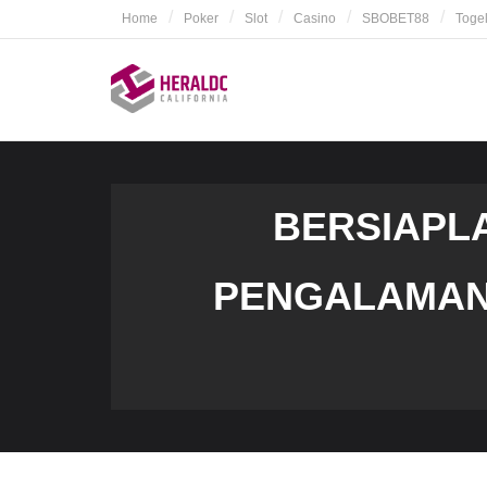
Skip
Home
Poker
Slot
Casino
SBOBET88
Toge
to
content
BERSIAPL
PENGALAMAN 