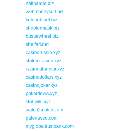
neilhardie.biz
webmoneysurf.biz
kolohebluet.biz
shootermask.biz
busterwheel.biz
shelfari.net
casinorussia.xyz
slotumcasino.xyz
casinoglamour.xyz
casinodollars.xyz
casinojoker.xyz
pokerdewa.xyz
slot-wiki.xyz
watch2match.com
galenaseo.com
myglobaltrustbank.com