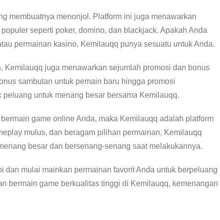
g membuatnya menonjol. Platform ini juga menawarkan
 populer seperti poker, domino, dan blackjack. Apakah Anda
, atau permainan kasino, Kemilauqq punya sesuatu untuk Anda.
n, Kemilauqq juga menawarkan sejumlah promosi dan bonus
bonus sambutan untuk pemain baru hingga promosi
ak peluang untuk menang besar bersama Kemilauqq.
 bermain game online Anda, maka Kemilauqq adalah platform
gameplay mulus, dan beragam pilihan permainan, Kemilauqq
menang besar dan bersenang-senang saat melakukannya.
ini dan mulai mainkan permainan favorit Anda untuk berpeluang
 bermain game berkualitas tinggi di Kemilauqq, kemenangan