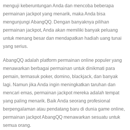
menguji keberuntungan Anda dan mencoba beberapa
permainan jackpot yang menarik, maka Anda bisa
mengunjungi AbangQQ. Dengan banyaknya pilihan
permainan jackpot, Anda akan memiliki banyak peluang
untuk menang besar dan mendapatkan hadiah uang tunai
yang serius.
AbangQQ adalah platform permainan online populer yang
menawarkan berbagai permainan untuk dinikmati para
pemain, termasuk poker, domino, blackjack, dan banyak
lagi. Namun jika Anda ingin meningkatkan taruhan dan
mencari emas, permainan jackpot mereka adalah tempat
yang paling menarik. Baik Anda seorang profesional
berpengalaman atau pendatang baru di dunia game online,
permainan jackpot AbangQQ menawarkan sesuatu untuk
semua orang.