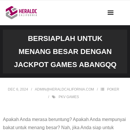
Skip
to
content
BERSIAPLAH UNTUK
MENANG BESAR DENGAN
JACKPOT GAMES ABANGQQ
DEC 6, 2024
ADMIN@HERALDCALIFORNIA.COM
POKER
PKV GAMES
Apakah Anda merasa beruntung? Apakah Anda mempunyai
bakat untuk menang besar? Nah, jika Anda siap untuk