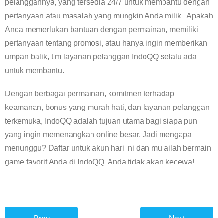
pelanggannya, yang tersedia 24/7 untuk membantu dengan
pertanyaan atau masalah yang mungkin Anda miliki. Apakah
Anda memerlukan bantuan dengan permainan, memiliki
pertanyaan tentang promosi, atau hanya ingin memberikan
umpan balik, tim layanan pelanggan IndoQQ selalu ada
untuk membantu.
Dengan berbagai permainan, komitmen terhadap
keamanan, bonus yang murah hati, dan layanan pelanggan
terkemuka, IndoQQ adalah tujuan utama bagi siapa pun
yang ingin memenangkan online besar. Jadi mengapa
menunggu? Daftar untuk akun hari ini dan mulailah bermain
game favorit Anda di IndoQQ. Anda tidak akan kecewa!