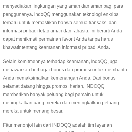
menyediakan lingkungan yang aman dan aman bagi para
penggunanya. IndoQQ menggunakan teknologi enkripsi
terbaru untuk memastikan bahwa semua transaksi dan
informasi pribadi tetap aman dan rahasia. Ini berarti Anda
dapat menikmati permainan favorit Anda tanpa harus
khawatir tentang keamanan informasi pribadi Anda.
Selain komitmennya terhadap keamanan, IndoQQ juga
menawarkan berbagai bonus dan promosi untuk membantu
Anda memaksimalkan kemenangan Anda. Dari bonus
selamat datang hingga promosi harian, INDOQQ
memberikan banyak peluang bagi pemain untuk
meningkatkan uang mereka dan meningkatkan peluang
mereka untuk menang besar.
Fitur menonjol lain dari INDOQQ adalah tim layanan