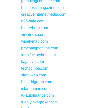
gamblingcompete.com
businesssmagazine.com
creativeinternetmedia.com
n95-sale.com
blogreborn.com
virtcitnow.com
wiselymap.com
prochatgptonline.com
forexfactoryhub.com
kaja-live.com
techcompa.com
sight-web.com
himadrigroup.com
islamroman.com
td-autofinance.com
frienlyjokerpoker.com