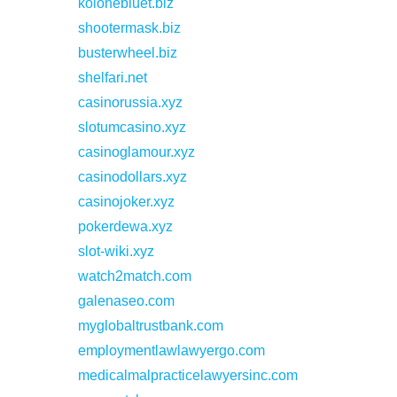
kolohebluet.biz
shootermask.biz
busterwheel.biz
shelfari.net
casinorussia.xyz
slotumcasino.xyz
casinoglamour.xyz
casinodollars.xyz
casinojoker.xyz
pokerdewa.xyz
slot-wiki.xyz
watch2match.com
galenaseo.com
myglobaltrustbank.com
employmentlawlawyergo.com
medicalmalpracticelawyersinc.com