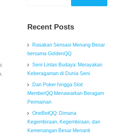
Recent Posts
Rasakan Sensasi Menang Besar
bersama GoldenQQ
Seni Lintas Budaya: Merayakan
i
Keberagaman di Dunia Seni
,
Dari Poker hingga Slot:
MemberQQ Menawarkan Beragam
Permainan
OneBetQQ: Dimana
Kegembiraan, Kegembiraan, dan
Kemenangan Besar Menanti