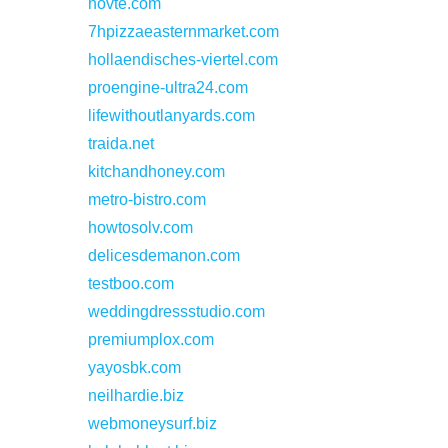
novte.com
7hpizzaeasternmarket.com
hollaendisches-viertel.com
proengine-ultra24.com
lifewithoutlanyards.com
traida.net
kitchandhoney.com
metro-bistro.com
howtosolv.com
delicesdemanon.com
testboo.com
weddingdressstudio.com
premiumplox.com
yayosbk.com
neilhardie.biz
webmoneysurf.biz