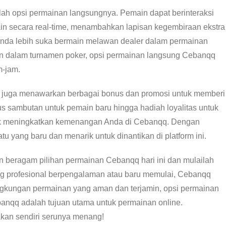
alah opsi permainan langsungnya. Pemain dapat berinteraksi
ain secara real-time, menambahkan lapisan kegembiraan ekstra
nda lebih suka bermain melawan dealer dalam permainan
in dalam turnamen poker, opsi permainan langsung Cebanqq
m-jam.
 juga menawarkan berbagai bonus dan promosi untuk memberi
 sambutan untuk pemain baru hingga hadiah loyalitas untuk
uk meningkatkan kemenangan Anda di Cebanqq. Dengan
tu yang baru dan menarik untuk dinantikan di platform ini.
eragam pilihan permainan Cebanqq hari ini dan mulailah
g profesional berpengalaman atau baru memulai, Cebanqq
ngkungan permainan yang aman dan terjamin, opsi permainan
banqq adalah tujuan utama untuk permainan online.
kan sendiri serunya menang!