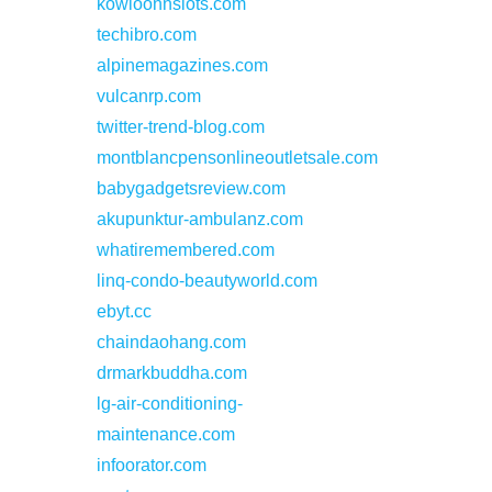
kowloonnslots.com
techibro.com
alpinemagazines.com
vulcanrp.com
twitter-trend-blog.com
montblancpensonlineoutletsale.com
babygadgetsreview.com
akupunktur-ambulanz.com
whatiremembered.com
linq-condo-beautyworld.com
ebyt.cc
chaindaohang.com
drmarkbuddha.com
lg-air-conditioning-
maintenance.com
infoorator.com