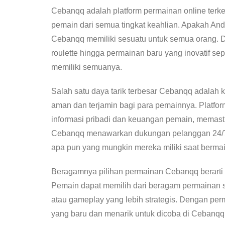
Cebanqq adalah platform permainan online ter
pemain dari semua tingkat keahlian. Apakah An
Cebanqq memiliki sesuatu untuk semua orang. Dar
roulette hingga permainan baru yang inovatif sep
memiliki semuanya.
Salah satu daya tarik terbesar Cebanqq adala
aman dan terjamin bagi para pemainnya. Platfor
informasi pribadi dan keuangan pemain, memast
Cebanqq menawarkan dukungan pelanggan 24/7
apa pun yang mungkin mereka miliki saat bermain
Beragamnya pilihan permainan Cebanqq berarti 
Pemain dapat memilih dari beragam permainan s
atau gameplay yang lebih strategis. Dengan per
yang baru dan menarik untuk dicoba di Cebanqq