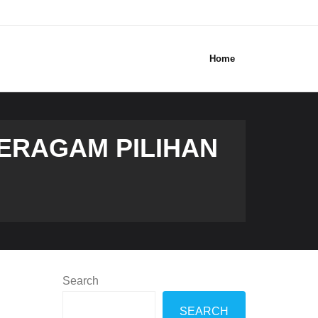
Home
ERAGAM PILIHAN
Search
SEARCH