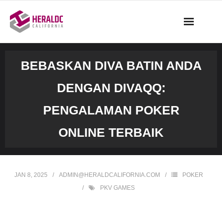
Skip
to
content
BEBASKAN DIVA BATIN ANDA
DENGAN DIVAQQ:
PENGALAMAN POKER
ONLINE TERBAIK
JAN 8, 2025
ADMIN@HERALDCALIFORNIA.COM
POKER
PKV GAMES