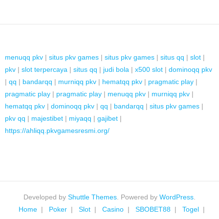
menuqq pkv
|
situs pkv games
|
situs pkv games
|
situs qq
|
slot
|
pkv
|
slot terpercaya
|
situs qq
|
judi bola
|
x500 slot
|
dominoqq pkv
|
qq
|
bandarqq
|
murniqq pkv
|
hematqq pkv
|
pragmatic play
|
pragmatic play
|
pragmatic play
|
menuqq pkv
|
murniqq pkv
|
hematqq pkv
|
dominoqq pkv
|
qq
|
bandarqq
|
situs pkv games
|
pkv qq
|
majestibet
|
miyaqq
|
gajibet
|
https://ahliqq.pkvgamesresmi.org/
Developed by
Shuttle Themes
. Powered by
WordPress
.
Home
Poker
Slot
Casino
SBOBET88
Togel