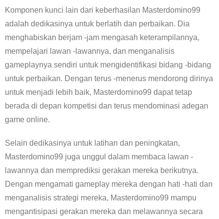
Komponen kunci lain dari keberhasilan Masterdomino99
adalah dedikasinya untuk berlatih dan perbaikan. Dia
menghabiskan berjam -jam mengasah keterampilannya,
mempelajari lawan -lawannya, dan menganalisis
gameplaynya sendiri untuk mengidentifikasi bidang -bidang
untuk perbaikan. Dengan terus -menerus mendorong dirinya
untuk menjadi lebih baik, Masterdomino99 dapat tetap
berada di depan kompetisi dan terus mendominasi adegan
game online.
Selain dedikasinya untuk latihan dan peningkatan,
Masterdomino99 juga unggul dalam membaca lawan -
lawannya dan memprediksi gerakan mereka berikutnya.
Dengan mengamati gameplay mereka dengan hati -hati dan
menganalisis strategi mereka, Masterdomino99 mampu
mengantisipasi gerakan mereka dan melawannya secara