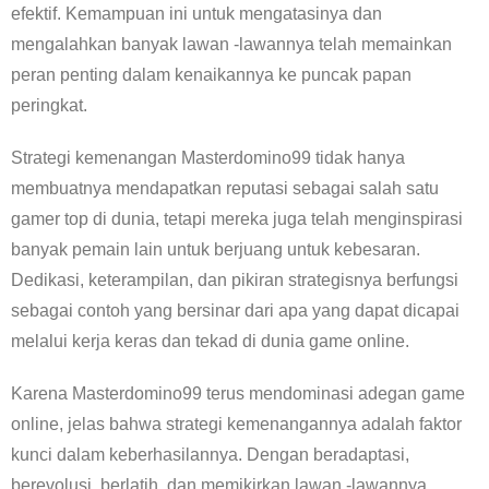
efektif. Kemampuan ini untuk mengatasinya dan
mengalahkan banyak lawan -lawannya telah memainkan
peran penting dalam kenaikannya ke puncak papan
peringkat.
Strategi kemenangan Masterdomino99 tidak hanya
membuatnya mendapatkan reputasi sebagai salah satu
gamer top di dunia, tetapi mereka juga telah menginspirasi
banyak pemain lain untuk berjuang untuk kebesaran.
Dedikasi, keterampilan, dan pikiran strategisnya berfungsi
sebagai contoh yang bersinar dari apa yang dapat dicapai
melalui kerja keras dan tekad di dunia game online.
Karena Masterdomino99 terus mendominasi adegan game
online, jelas bahwa strategi kemenangannya adalah faktor
kunci dalam keberhasilannya. Dengan beradaptasi,
berevolusi, berlatih, dan memikirkan lawan -lawannya,