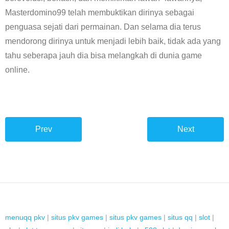
Masterdomino99 telah membuktikan dirinya sebagai
penguasa sejati dari permainan. Dan selama dia terus
mendorong dirinya untuk menjadi lebih baik, tidak ada yang
tahu seberapa jauh dia bisa melangkah di dunia game
online.
Prev
Next
menuqq pkv
|
situs pkv games
|
situs pkv games
|
situs qq
|
slot
|