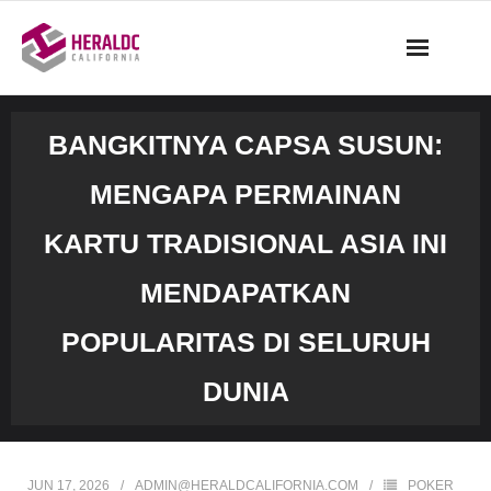
Skip
to
content
BANGKITNYA CAPSA SUSUN:
MENGAPA PERMAINAN
KARTU TRADISIONAL ASIA INI
MENDAPATKAN
POPULARITAS DI SELURUH
DUNIA
JUN 17, 2026
ADMIN@HERALDCALIFORNIA.COM
POKER