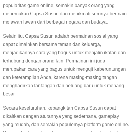
popularitas game online, semakin banyak orang yang
menemukan Capsa Susun dan menikmati serunya bermain
melawan lawan dari berbagai negara dan budaya.
Selain itu, Capsa Susun adalah permainan sosial yang
dapat dimainkan bersama teman dan keluarga,
menjadikannya cara yang bagus untuk menjalin ikatan dan
terhubung dengan orang lain. Permainan ini juga
merupakan cara yang bagus untuk menguji keberuntungan
dan keterampilan Anda, karena masing-masing tangan
menghadirkan tantangan dan peluang baru untuk menang
besar.
Secara keseluruhan, kebangkitan Capsa Susun dapat
dikaitkan dengan aturannya yang sederhana, gameplay
yang mudah, dan semakin populernya platform game online.