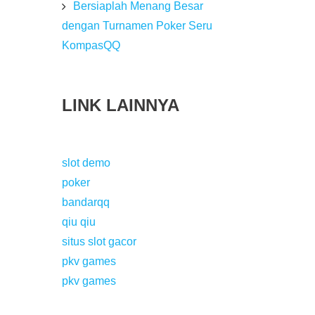
Bersiaplah Menang Besar
dengan Turnamen Poker Seru
KompasQQ
LINK LAINNYA
slot demo
poker
bandarqq
qiu qiu
situs slot gacor
pkv games
pkv games