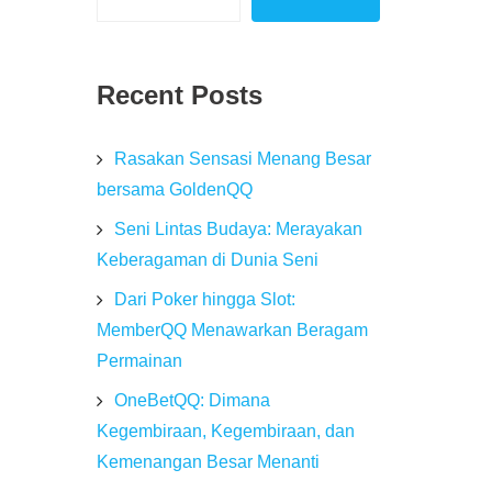
Recent Posts
Rasakan Sensasi Menang Besar
bersama GoldenQQ
Seni Lintas Budaya: Merayakan
Keberagaman di Dunia Seni
Dari Poker hingga Slot:
MemberQQ Menawarkan Beragam
Permainan
OneBetQQ: Dimana
Kegembiraan, Kegembiraan, dan
Kemenangan Besar Menanti