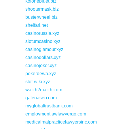
kolohebluet.biz
shootermask.biz
busterwheel.biz
shelfari.net
casinorussia.xyz
slotumcasino.xyz
casinoglamour.xyz
casinodollars.xyz
casinojoker.xyz
pokerdewa.xyz
slot-wiki.xyz
watch2match.com
galenaseo.com
myglobaltrustbank.com
employmentlawlawyergo.com
medicalmalpracticelawyersinc.com