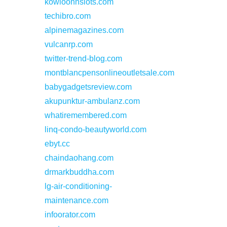
kowloonnslots.com
techibro.com
alpinemagazines.com
vulcanrp.com
twitter-trend-blog.com
montblancpensonlineoutletsale.com
babygadgetsreview.com
akupunktur-ambulanz.com
whatiremembered.com
linq-condo-beautyworld.com
ebyt.cc
chaindaohang.com
drmarkbuddha.com
lg-air-conditioning-
maintenance.com
infoorator.com