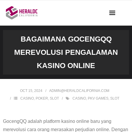
Skip
to
content
BAGAIMANA GOCENGQQ
MEREVOLUSI PENGALAMAN
KASINO ONLINE
OCT 15, 2024
ADMIN@HERALDCALIFORNIA.COM
CASINO
,
POKER
,
SLOT
CASINO
,
PKV GAMES
,
SLOT
GocengQQ adalah platform kasino online baru yang
merevolusi cara orang merasakan perjudian online. Dengan