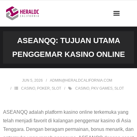
Skip
to
content
ASEANQQ: TUJUAN UTAMA
PENGGEMAR KASINO ONLINE
JUN 5, 2026
ADMIN@HERALDCALIFORNIA.COM
CASINO
,
POKER
,
SLOT
CASINO
,
PKV GAMES
,
SLOT
ASEANQQ adalah platform kasino online terkemuka yang
telah menjadi favorit di kalangan penggemar kasino di Asia
Tenggara. Dengan beragam permainan, bonus menarik, dan