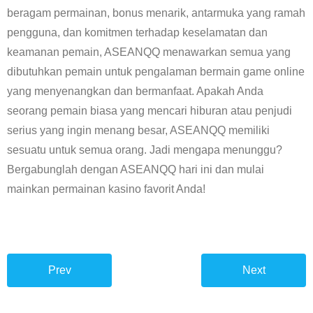
beragam permainan, bonus menarik, antarmuka yang ramah
pengguna, dan komitmen terhadap keselamatan dan
keamanan pemain, ASEANQQ menawarkan semua yang
dibutuhkan pemain untuk pengalaman bermain game online
yang menyenangkan dan bermanfaat. Apakah Anda
seorang pemain biasa yang mencari hiburan atau penjudi
serius yang ingin menang besar, ASEANQQ memiliki
sesuatu untuk semua orang. Jadi mengapa menunggu?
Bergabunglah dengan ASEANQQ hari ini dan mulai
mainkan permainan kasino favorit Anda!
Prev
Next