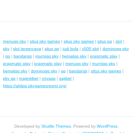
menuqq pkv
|
situs pkv games
|
situs pkv games
|
situs qq
|
slot
|
pkv
|
slot terpercaya
|
situs qq
|
judi bola
|
x500 slot
|
dominoqq pkv
|
qq
|
bandarqq
|
murniqq pkv
|
hematqq pkv
|
pragmatic play
|
pragmatic play
|
pragmatic play
|
menuqq pkv
|
murniqq pkv
|
hematqq pkv
|
dominoqq pkv
|
qq
|
bandarqq
|
situs pkv games
|
pkv qq
|
majestibet
|
miyaqq
|
gajibet
|
https://ahliqq.pkvgamesresmi.org/
Developed by
Shuttle Themes
. Powered by
WordPress
.