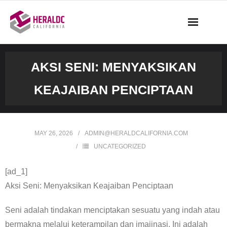
Skip
to
content
AKSI SENI: MENYAKSIKAN
KEAJAIBAN PENCIPTAAN
MAY 26, 2026
ADMIN@HERALDCALIFORNIA.COM
UNCATEGORIZED
[ad_1]
Aksi Seni: Menyaksikan Keajaiban Penciptaan
Seni adalah tindakan menciptakan sesuatu yang indah atau
bermakna melalui keterampilan dan imajinasi. Ini adalah