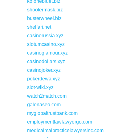
kolohebluet.biz
shootermask.biz
busterwheel.biz
shelfari.net
casinorussia.xyz
slotumcasino.xyz
casinoglamour.xyz
casinodollars.xyz
casinojoker.xyz
pokerdewa.xyz
slot-wiki.xyz
watch2match.com
galenaseo.com
myglobaltrustbank.com
employmentlawlawyergo.com
medicalmalpracticelawyersinc.com