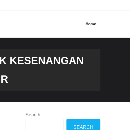
Home
UK KESENANGAN
IR
Search
SEARCH