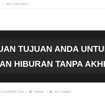
l
Situs Judi Online
UAN TUJUAN ANDA UNT
AN HIBURAN TANPA AKH
ALIFORNIA.COM
POKER
PKV GAMES