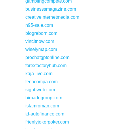
gamblingcompete.com
businesssmagazine.com
creativeinternetmedia.com
n95-sale.com
blogreborn.com
virtcitnow.com
wiselymap.com
prochatgptonline.com
forexfactoryhub.com
kaja-live.com
techcompa.com
sight-web.com
himadrigroup.com
islamroman.com
td-autofinance.com
frienlyjokerpoker.com