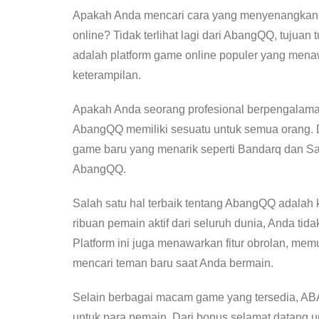
Apakah Anda mencari cara yang menyenangkan 
online? Tidak terlihat lagi dari AbangQQ, tujua
adalah platform game online populer yang mena
keterampilan.
Apakah Anda seorang profesional berpengalama
AbangQQ memiliki sesuatu untuk semua orang. Da
game baru yang menarik seperti Bandarq dan 
AbangQQ.
Salah satu hal terbaik tentang AbangQQ adalah
ribuan pemain aktif dari seluruh dunia, Anda t
Platform ini juga menawarkan fitur obrolan, me
mencari teman baru saat Anda bermain.
Selain berbagai macam game yang tersedia, A
untuk para pemain. Dari bonus selamat datang u