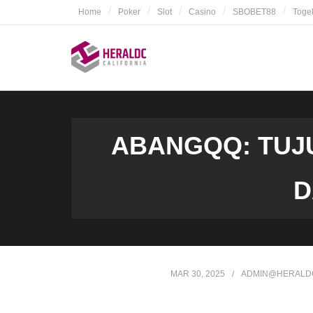
Skip
Home
Poker
Slot
Casino
SBOBET88
Toge
to
content
ABANGQQ: TUJ
D
MAR 30, 2025
ADMIN@HERALDC