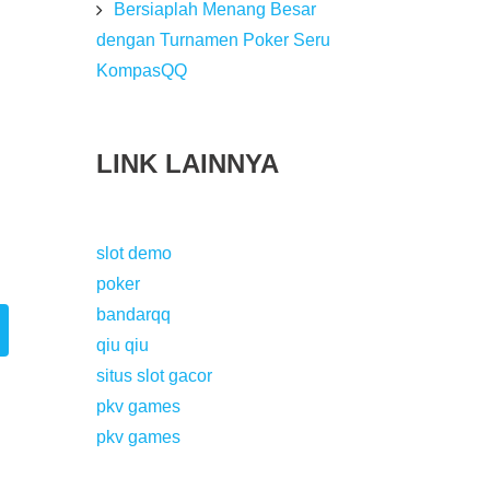
Bersiaplah Menang Besar
dengan Turnamen Poker Seru
KompasQQ
LINK LAINNYA
slot demo
poker
bandarqq
qiu qiu
situs slot gacor
pkv games
pkv games