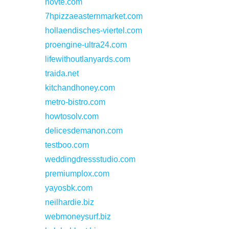
novte.com
7hpizzaeasternmarket.com
hollaendisches-viertel.com
proengine-ultra24.com
lifewithoutlanyards.com
traida.net
kitchandhoney.com
metro-bistro.com
howtosolv.com
delicesdemanon.com
testboo.com
weddingdressstudio.com
premiumplox.com
yayosbk.com
neilhardie.biz
webmoneysurf.biz