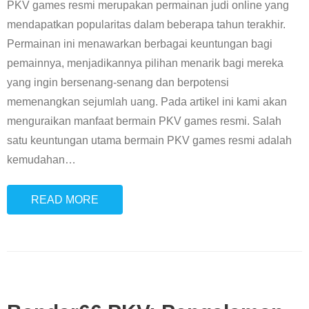
PKV games resmi merupakan permainan judi online yang
mendapatkan popularitas dalam beberapa tahun terakhir.
Permainan ini menawarkan berbagai keuntungan bagi
pemainnya, menjadikannya pilihan menarik bagi mereka
yang ingin bersenang-senang dan berpotensi
memenangkan sejumlah uang. Pada artikel ini kami akan
menguraikan manfaat bermain PKV games resmi. Salah
satu keuntungan utama bermain PKV games resmi adalah
kemudahan
…
READ MORE