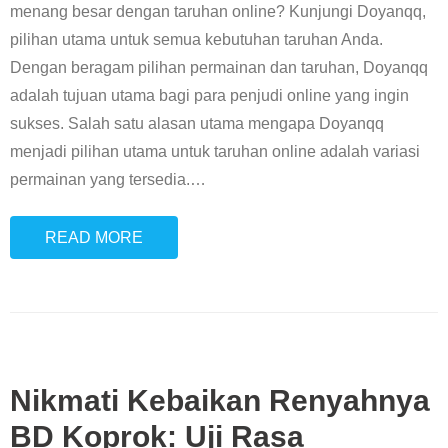
menang besar dengan taruhan online? Kunjungi Doyanqq,
pilihan utama untuk semua kebutuhan taruhan Anda.
Dengan beragam pilihan permainan dan taruhan, Doyanqq
adalah tujuan utama bagi para penjudi online yang ingin
sukses. Salah satu alasan utama mengapa Doyanqq
menjadi pilihan utama untuk taruhan online adalah variasi
permainan yang tersedia.
…
READ MORE
Nikmati Kebaikan Renyahnya
BD Koprok: Uji Rasa