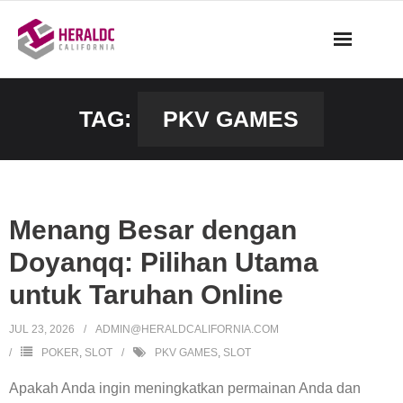
Skip
to
content
TAG:
PKV GAMES
Menang Besar dengan
Doyanqq: Pilihan Utama
untuk Taruhan Online
JUL 23, 2026
ADMIN@HERALDCALIFORNIA.COM
POKER
,
SLOT
PKV GAMES
,
SLOT
Apakah Anda ingin meningkatkan permainan Anda dan