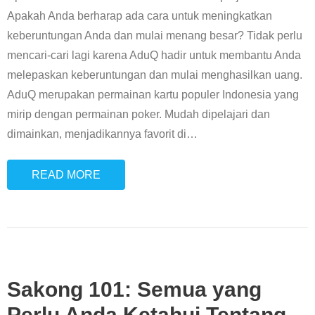
Apakah Anda berharap ada cara untuk meningkatkan
keberuntungan Anda dan mulai menang besar? Tidak perlu
mencari-cari lagi karena AduQ hadir untuk membantu Anda
melepaskan keberuntungan dan mulai menghasilkan uang.
AduQ merupakan permainan kartu populer Indonesia yang
mirip dengan permainan poker. Mudah dipelajari dan
dimainkan, menjadikannya favorit di
…
READ MORE
Sakong 101: Semua yang
Perlu Anda Ketahui Tentang