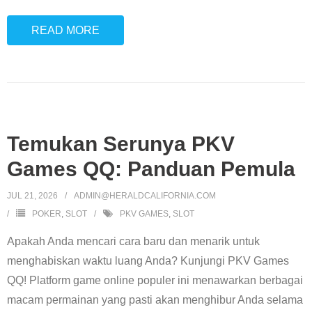
READ MORE
Temukan Serunya PKV
Games QQ: Panduan Pemula
JUL 21, 2026
ADMIN@HERALDCALIFORNIA.COM
POKER
,
SLOT
PKV GAMES
,
SLOT
Apakah Anda mencari cara baru dan menarik untuk
menghabiskan waktu luang Anda? Kunjungi PKV Games
QQ! Platform game online populer ini menawarkan berbagai
macam permainan yang pasti akan menghibur Anda selama