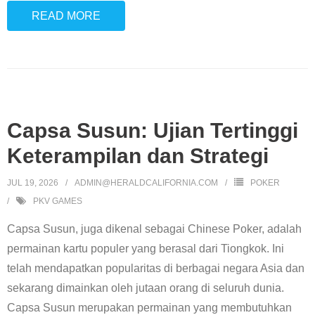
READ MORE
Capsa Susun: Ujian Tertinggi
Keterampilan dan Strategi
JUL 19, 2026
ADMIN@HERALDCALIFORNIA.COM
POKER
PKV GAMES
Capsa Susun, juga dikenal sebagai Chinese Poker, adalah
permainan kartu populer yang berasal dari Tiongkok. Ini
telah mendapatkan popularitas di berbagai negara Asia dan
sekarang dimainkan oleh jutaan orang di seluruh dunia.
Capsa Susun merupakan permainan yang membutuhkan